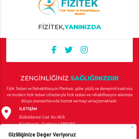
FİZİTEK,
YANINIZDA
ZENGİNLİĞİNİZ
SAĞLIĞINIZDIR
Fizik Tedavi ve Rehabilitasyon Merkezi, güler yüzlü ve deneyimli kadrosu
ve modern fizik tedavi cihazlarıyla fizik tedavi ve rehabilitasyon alanında
dünya standartlarında hizmet vermeyi amaçlamaktadır.
İLETİŞİM
Bülbülderesi Cad. No:46/A
Küçükesat – Çankaya / ANKARA
Gizliliğinize Değer Veriyoruz
Tel: +90 312 417 21 11