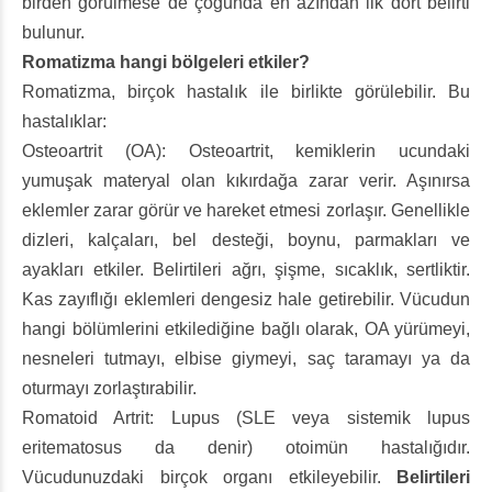
birden görülmese de çoğunda en azından ilk dört belirti
bulunur.
Romatizma hangi bölgeleri etkiler?
Romatizma, birçok hastalık ile birlikte görülebilir. Bu
hastalıklar:
Osteoartrit (OA): Osteoartrit, kemiklerin ucundaki
yumuşak materyal olan kıkırdağa zarar verir. Aşınırsa
eklemler zarar görür ve hareket etmesi zorlaşır. Genellikle
dizleri, kalçaları, bel desteği, boynu, parmakları ve
ayakları etkiler. Belirtileri ağrı, şişme, sıcaklık, sertliktir.
Kas zayıflığı eklemleri dengesiz hale getirebilir. Vücudun
hangi bölümlerini etkilediğine bağlı olarak, OA yürümeyi,
nesneleri tutmayı, elbise giymeyi, saç taramayı ya da
oturmayı zorlaştırabilir.
Romatoid Artrit: Lupus (SLE veya sistemik lupus
eritematosus da denir) otoimün hastalığıdır.
Vücudunuzdaki birçok organı etkileyebilir.
Belirtileri